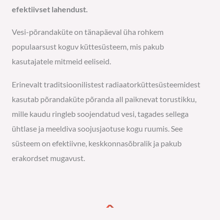
efektiivset lahendust.
Vesi-põrandaküte on tänapäeval üha rohkem
populaarsust koguv küttesüsteem, mis pakub
kasutajatele mitmeid eeliseid.
Erinevalt traditsioonilistest radiaatorküttesüsteemidest
kasutab põrandaküte põranda all paiknevat torustikku,
mille kaudu ringleb soojendatud vesi, tagades sellega
ühtlase ja meeldiva soojusjaotuse kogu ruumis. See
süsteem on efektiivne, keskkonnasõbralik ja pakub
erakordset mugavust.