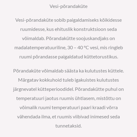
Vesi-põrandaküte
Vesi-põrandaküte sobib paigaldamiseks kõikidesse
ruumidesse, kus ehituslik konstruktsioon seda
võimaldab. Põrandakütte soojuskandjaks on
madalatemperatuuriline, 30 – 40 °C vesi, mis ringleb
ruumi põrandasse paigaldatud küttetorustikus.
Põrandaküte võimaldab säästa ka kulutustes küttele.
Märgatav kokkuhoid tuleb igakuistes kulutustes
järgnevatel kütteperioodidel. Põrandakütte puhul on
temperatuuri jaotus ruumis ühtlasem, mistõttu on
võimalik ruumi temperatuuri paari kraadi võrra
vähendada ilma, et ruumis viibivad inimesed seda
tunnetaksid.