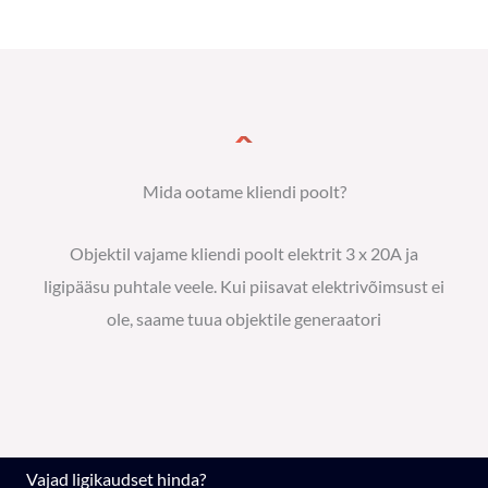
Mida ootame kliendi poolt?
Objektil vajame kliendi poolt elektrit 3 x 20A ja
ligipääsu puhtale veele. Kui piisavat elektrivõimsust ei
ole, saame tuua objektile generaatori
Vajad ligikaudset hinda?